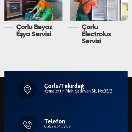
Çorlu Beyaz
Çorlu
Eşya Servisi
Electrolux
Servisi
Çorlu/Tekirdağ
Kemalettin Mah. Şadırvan Sk. No:35/2
Telefon
0 282 654 59 02