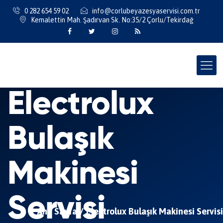
0 282 654 59 02
info@corlubeyazesyaservisi.com.tr
Kemalettin Mah. Şadırvan Sk. No:35/2 Çorlu/Tekirdağ
Electrolux
Bulaşık
Makinesi
Servisi
Ana Sayfa
Electrolux Bulaşık Makinesi Servisi