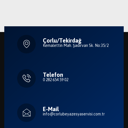
Çorlu/Tekirdağ
Kemalettin Mah. Şadırvan Sk. No:35/2
Telefon
0 282 654 59 02
E-Mail
info@corlubeyazesyaservisi.com.tr