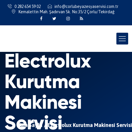
0 282 654 59 02
info@corlubeyazesyaservisi.com.tr
Kemalettin Mah. Şadırvan Sk. No:35/2 Çorlu/Tekirdağ
Electrolux
Kurutma
Makinesi
Servisi
Ana Sayfa
Electrolux Kurutma Makinesi Servisi