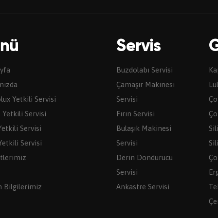
nü
Servis
G
yfa
Buzdolabı Servisi
Ka
mızda
Çamaşır Makinesi
Lü
lux Yetkili Servisi
Servisi
Ço
Yetkili Servisi
Fırın Servisi
Çor
etkili Servisi
Bulaşık Makinesi
Sil
etkili Servisi
Servisi
Sil
tlerimiz
Derin Dondurucu
Ço
Servisi
Er
m Bilgilerimiz
Ankastre Servisi
Te
Çe