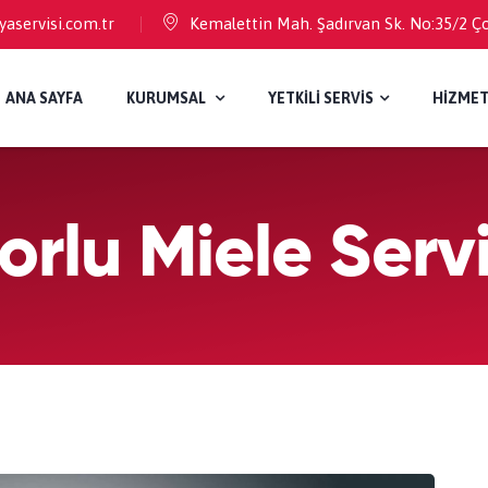
aservisi.com.tr
Kemalettin Mah. Şadırvan Sk. No:35/2 Ç
ANA SAYFA
KURUMSAL
YETKİLİ SERVİS
HİZMET
orlu Miele Servi