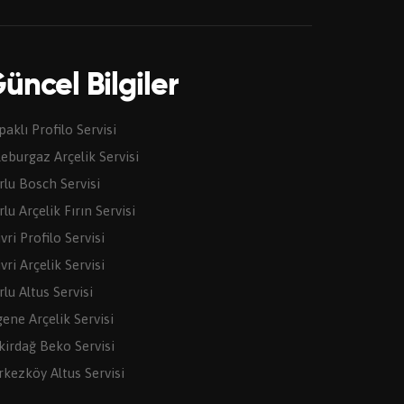
üncel Bilgiler
paklı Profilo Servisi
leburgaz Arçelik Servisi
rlu Bosch Servisi
lu Arçelik Fırın Servisi
ivri Profilo Servisi
ivri Arçelik Servisi
rlu Altus Servisi
gene Arçelik Servisi
kirdağ Beko Servisi
rkezköy Altus Servisi