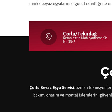
marka beyaz eşyalarınızı gönül rahatlığı ile e
Çorlu/Tekirdağ
Kemalettin Mah. Şadırvan Sk.
No:35/2
Ço
Çorlu Beyaz Eşya Servisi
, uzman teknisyenleri
bakım, onarım ve montaj işlemlerini güvenle y