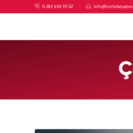
0 282 654 59 02
info@corlubeyazesy
Ç