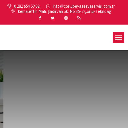
0 282 654 59 02
info@corlubeyazesyaservisi.com.tr
Kemalettin Mah. Şadırvan Sk. No:35/2 Çorlu/Tekirdağ
Çorlu
Miele Yetkili Servisi
Miele Beyaz
Eşya Teknik
Servisi