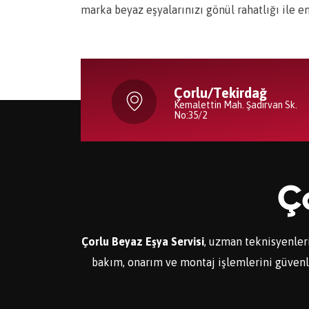
marka beyaz eşyalarınızı gönül rahatlığı ile e
Çorlu/Tekirdağ
Kemalettin Mah. Şadırvan Sk.
No:35/2
Ço
Çorlu Beyaz Eşya Servisi
, uzman teknisyenleri
bakım, onarım ve montaj işlemlerini güvenle y