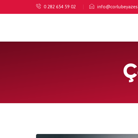
0 282 654 59 02
info@corlubeyazesy
Ç