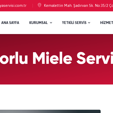
aservisi.com.tr
Kemalettin Mah. Şadırvan Sk. No:35/2 Ç
ANA SAYFA
KURUMSAL
YETKİLİ SERVİS
HİZMET
orlu Miele Servi