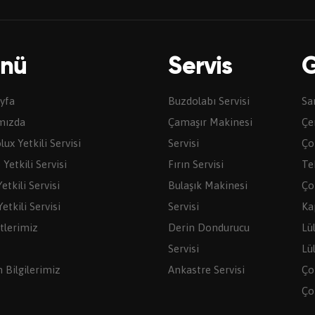
nü
Servis
G
yfa
Buzdolabı Servisi
Sa
mızda
Çamaşır Makinesi
Çe
lux Yetkili Servisi
Servisi
Ço
Yetkili Servisi
Fırın Servisi
Te
etkili Servisi
Bulaşık Makinesi
Ço
etkili Servisi
Servisi
Ka
tlerimiz
Derin Dondurucu
Lü
Servisi
Lü
m Bilgilerimiz
Ankastre Servisi
Ço
Çor