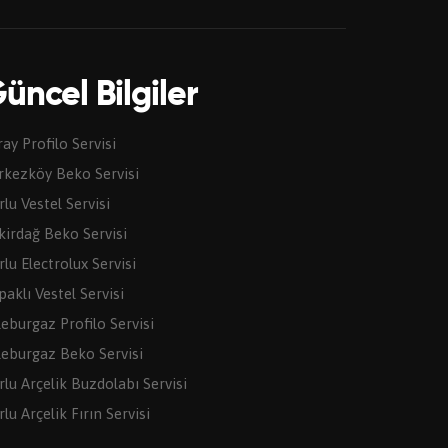
üncel Bilgiler
ray Profilo Servisi
rkezköy Beko Servisi
rlu Vestel Servisi
kirdağ Beko Servisi
rlu Electrolux Servisi
paklı Vestel Servisi
leburgaz Profilo Servisi
leburgaz Beko Servisi
rlu Arçelik Buzdolabı Servisi
lu Arçelik Fırın Servisi