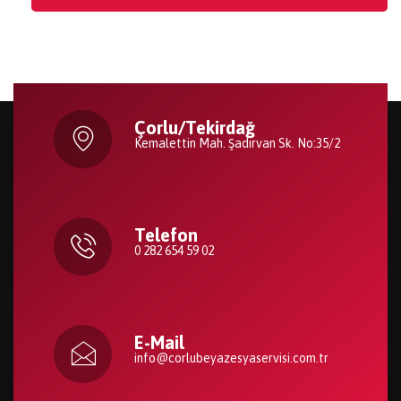
Çorlu/Tekirdağ
Kemalettin Mah. Şadırvan Sk. No:35/2
Telefon
0 282 654 59 02
E-Mail
info@corlubeyazesyaservisi.com.tr