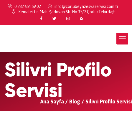
0 282 654 59 02
info@corlubeyazesyaservisi.com.tr
Kemalettin Mah. Şadırvan Sk. No:35/2 Çorlu/Tekirdağ
Silivri Profilo
Servisi
Ana Sayfa
Blog
Silivri Profilo Servisi