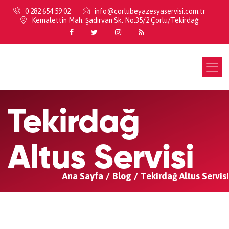
0 282 654 59 02
info@corlubeyazesyaservisi.com.tr
Kemalettin Mah. Şadırvan Sk. No:35/2 Çorlu/Tekirdağ
Tekirdağ
Altus Servisi
Ana Sayfa
Blog
Tekirdağ Altus Servisi